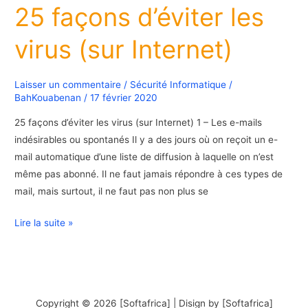
25 façons d’éviter les
d’éviter
les
virus (sur Internet)
virus
(sur
Internet)
Laisser un commentaire
/
Sécurité Informatique
/
BahKouabenan
/
17 février 2020
25 façons d’éviter les virus (sur Internet) 1 – Les e-mails
indésirables ou spontanés Il y a des jours où on reçoit un e-
mail automatique d’une liste de diffusion à laquelle on n’est
même pas abonné. Il ne faut jamais répondre à ces types de
mail, mais surtout, il ne faut pas non plus se
Lire la suite »
Copyright © 2026 [Softafrica] | Disign by [Softafrica]