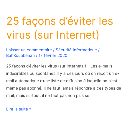
25
façons
25 façons d’éviter les
d’éviter
les
virus (sur Internet)
virus
(sur
Internet)
Laisser un commentaire
/
Sécurité Informatique
/
BahKouabenan
/
17 février 2020
25 façons d’éviter les virus (sur Internet) 1 – Les e-mails
indésirables ou spontanés Il y a des jours où on reçoit un e-
mail automatique d’une liste de diffusion à laquelle on n’est
même pas abonné. Il ne faut jamais répondre à ces types de
mail, mais surtout, il ne faut pas non plus se
Lire la suite »