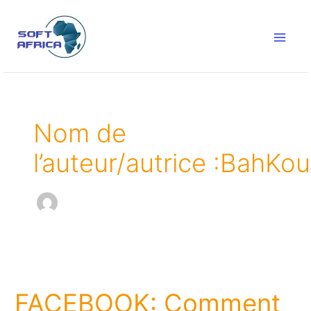
Aller
Main
au
Menu
contenu
Nom de
l’auteur/autrice :BahK
FACEBOOK:
Comment
FACEBOOK: Comment
fonctionne